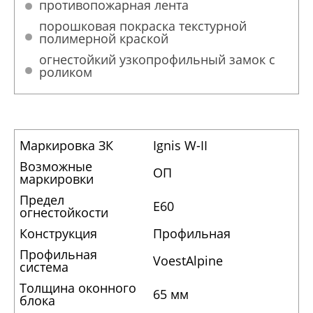
противопожарная лента
порошковая покраска текстурной
полимерной краской
огнестойкий узкопрофильный замок с
роликом
Маркировка ЗК
Ignis W-II
Возможные
ОП
маркировки
Предел
E60
огнестойкости
Конструкция
Профильная
Профильная
VoestAlpine
система
Толщина оконного
65 мм
блока