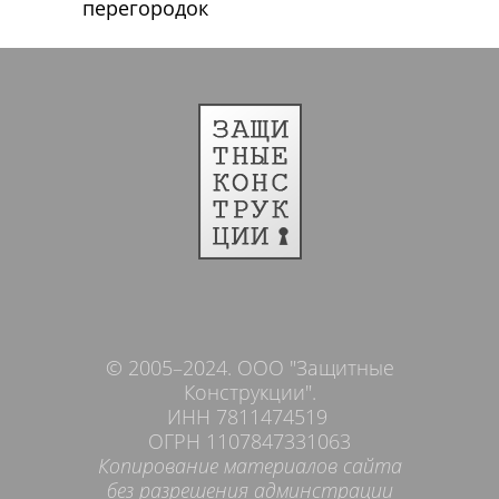
перегородок
© 2005–2024. ООО "Защитные
Конструкции".
ИНН 7811474519
ОГРН 1107847331063
Копирование материалов сайта
без разрешения админстрации