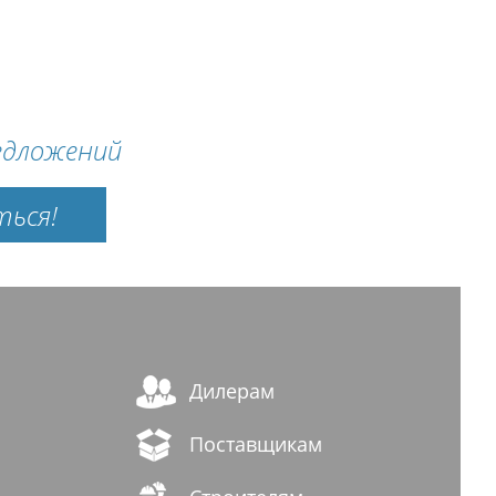
едложений
ться!
Дилерам
Поставщикам