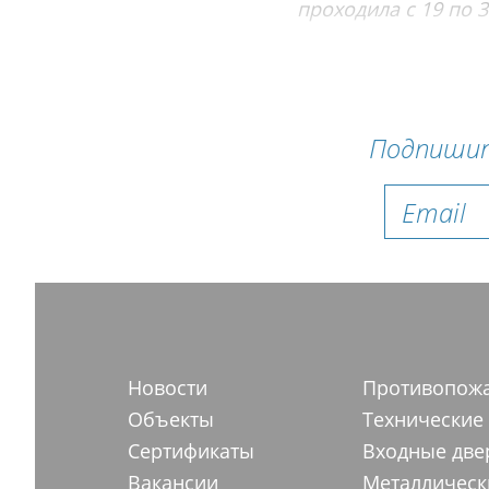
проходила с 19 по 3
Подпишит
Новости
Противопож
Объекты
Технические
Сертификаты
Входные две
Вакансии
Металлическ