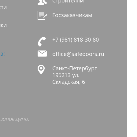
Строителям
сти
Госзаказчикам
вки
+7 (981) 818-30-80
з!
office@safedoors.ru
Санкт-Петербург
195213
ул.
Складская, 6
 запрещено.