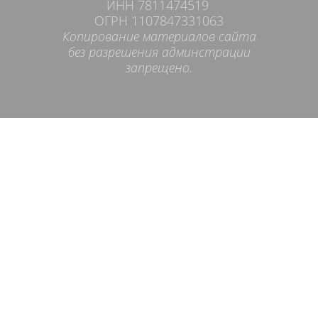
ИНН 7811474519
ОГРН 1107847331063
Копирование материалов сайта
без разрешения админстрации
запрещено.