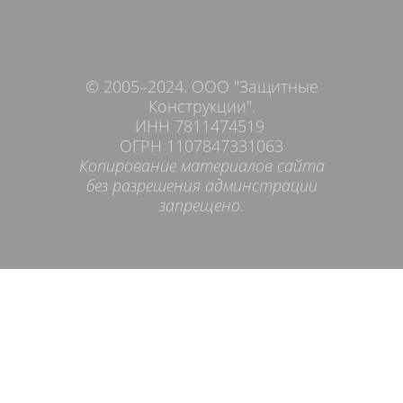
© 2005–2024. ООО "Защитные
Конструкции".
ИНН 7811474519
ОГРН 1107847331063
Копирование материалов сайта
без разрешения админстрации
запрещено.