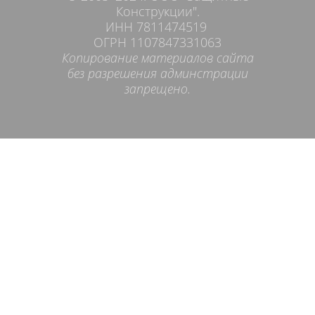
Конструкции".
ИНН 7811474519
ОГРН 1107847331063
Копирование материалов сайта
без разрешения админстрации
запрещено.